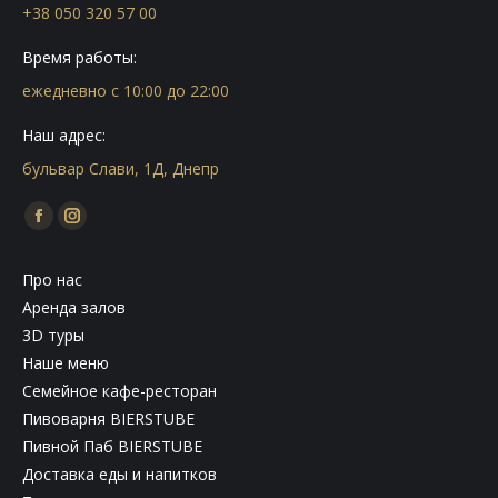
+38 050 320 57 00
Время работы:
ежедневно с 10:00 до 22:00
Наш адрес:
бульвар Слави, 1Д, Днепр
Find us on:
Facebook
Instagram
page
page
Про нас
opens
opens
Аренда залов
in
in
3D туры
new
new
Наше меню
window
window
Семейное кафе-ресторан
Пивоварня BIERSTUBE
Пивной Паб BIERSTUBE
Доставка еды и напитков