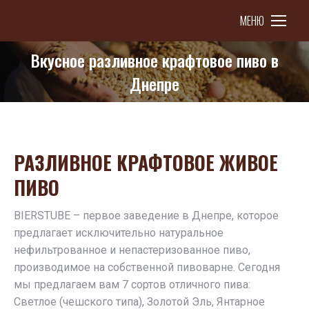
МЕНЮ
Вкусное разливное крафтовое пиво в
You are here:
Днепре
РАЗЛИВНОЕ КРАФТОВОЕ ЖИВОЕ
ПИВО
BIERSTUBE – первое заведение в Днепре, которое
предлагает исключительно натуральное
нефильтрованное и непастеризованное пиво,
производимое на собственной пивоварне. Сегодня
мы предлагаем вам 7 сортов отличного пива:
Светлое (чешского типа), Золотой Эль, Янтарное