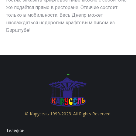
же подаётся прямо в ресторане. Отличие состоит
только в мобильности. Весь Днепр может
наслаждаться недорогим крафтовым пивом из
Бирштубе!
© Карусель 1999-2023. All Rights Reserved.
Телефон: