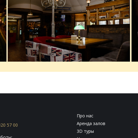
:
Про нас
Аренда залов
320 57 00
3D туры
боты: