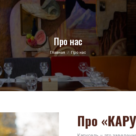
Про нас
You are here:
Главная
Про нас
Про «КАР
Карусель – это заведение