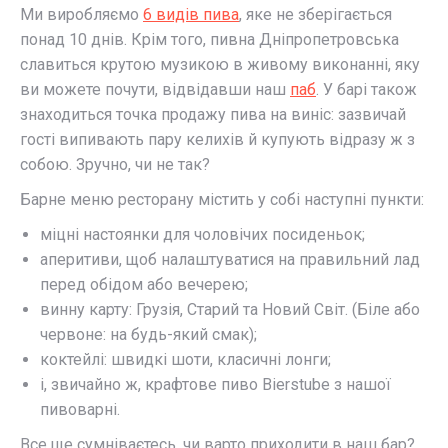
Ми виробляємо
6 видів пива
, яке не зберігається
понад 10 днів. Крім того, пивна Дніпропетровська
славиться крутою музикою в живому виконанні, яку
ви можете почути, відвідавши наш
паб
. У барі також
знаходиться точка продажу пива на виніс: зазвичай
гості випивають пару келихів й купують відразу ж з
собою. Зручно, чи не так?
Барне меню ресторану містить у собі наступні пункти:
міцні настоянки для чоловічих посиденьок;
аперитиви, щоб налаштуватися на правильний лад
перед обідом або вечерею;
винну карту: Грузія, Старий та Новий Світ. (Біле або
червоне: на будь-який смак);
коктейлі: швидкі шоти, класичні лонги;
і, звичайно ж, крафтове пиво Bierstube з нашої
пивоварні.
Все ще сумніваєтесь, чи варто приходити в наш бар?