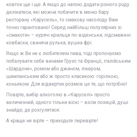
ковток ще і ще. А якщо до напою додати різного роду
делікатеси, які можна побачити в меню бару
ресторану «Карусель», то смакову насолоду Вам
точно гарантовано! Серед найбільш популярних зі
«смакоти» – курячі крильця по-віденськи, підсмажені
ковбаски, свиняча рулька, вушка фрі.
Якщо ж Ви не є любителем пива, тоді пропонуємо
побалувати себе винами Грузії та Франції, італійським
«Шардоне», ромом або джином, лікером,
шампанським або ж просто класикою: горілкою,
коньяком. Для відвертих розмов це те, що потрібно!
Повірте, вибір алкоголю в «Каруселі» просто
величезний, одного тільки віскі – вісім позицій, душі
знайде, де розгулятися.
А краще не вірте – приходьте перевірте!