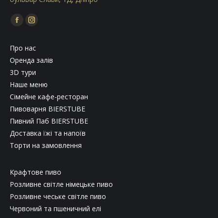
Find us on:
Facebook
Instagram
page
page
Про нас
opens
opens
Оренда залів
in
in
3D тури
new
new
Наше меню
window
window
Сімейне кафе-ресторан
Пивоварня BIERSTUBE
Пивний Паб BIERSTUBE
Доставка їжі та напоїв
Торти на замовлення
Крафтове пиво
Розливне світле німецьке пиво
Розливне чеське світле пиво
Червоний та пшеничний елі