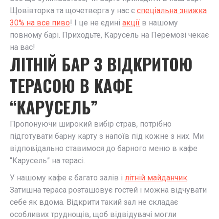
Щовівторка та щочетверга у нас є
спеціальна знижка
30% на все пиво
! І це не єдині
акції
в нашому
повному барі. Приходьте, Карусель на Перемозі чекає
на вас!
ЛІТНІЙ БАР З ВІДКРИТОЮ
ТЕРАСОЮ В КАФЕ
“КАРУСЕЛЬ”
Пропонуючи широкий вибір страв, потрібно
підготувати барну карту з напоїв під кожне з них. Ми
відповідально ставимося до барного меню в кафе
“Карусель” на терасі.
У нашому кафе є багато залів і
літній майданчик
.
Затишна тераса розташовує гостей і можна відчувати
себе як вдома. Відкрити такий зал не складає
особливих труднощів, щоб відвідувачі могли