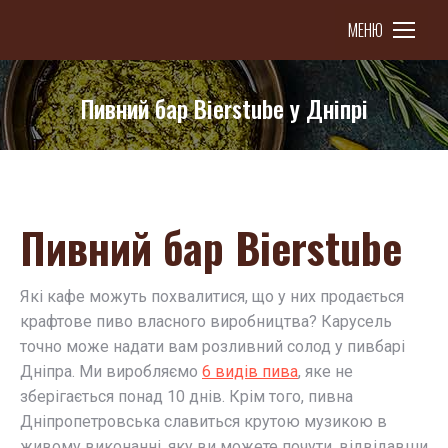
МЕНЮ
Пивний бар Bierstube у Дніпрі
You are here:
Пивний бар Bierstube
Які кафе можуть похвалитися, що у них продається
крафтове пиво власного виробництва? Карусель
точно може надати вам розливний солод у пивбарі
Дніпра. Ми виробляємо
6 видів пива
, яке не
зберігається понад 10 днів. Крім того, пивна
Дніпропетровська славиться крутою музикою в
живому виконанні, яку ви можете почути, відвідавши