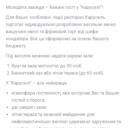
Молодята завжди – бажані гості у “Каруселі”!
Для Вашої особливої ​​події ресторан Карусель
підготує індивідуально розроблене весільне меню:
вишукані напої та фірмовий торт від шефа-
кондитера. Все це сформуємо на основі Вашого
бюджету.
Під весілля можемо надати окремі зали:
Кругла зала місткістю до 30 осіб.
Банкетний зал або літня тераса (до 65 осіб).
У “Каруселі” – все найкраще:
атмосфера гостинності, яка зустрічає Вас та Ваших
гостей з порога;
дві закриті зали;
літня тераса та зелений майданчик для
найромантичнішої виїзної церемонії одруження та