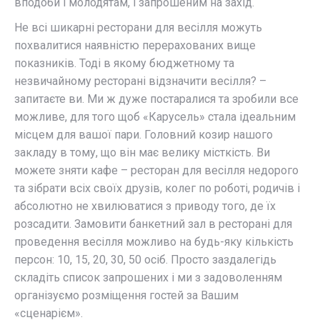
вподоби і молодятам, і запрошеним на захід.
Не всі шикарні ресторани для весілля можуть
похвалитися наявністю перерахованих вище
показників. Тоді в якому бюджетному та
незвичайному ресторані відзначити весілля? –
запитаєте ви. Ми ж дуже постаралися та зробили все
можливе, для того щоб «Карусель» стала ідеальним
місцем для вашої пари. Головний козир нашого
закладу в тому, що він має велику місткість. Ви
можете зняти кафе – ресторан для весілля недорого
та зібрати всіх своїх друзів, колег по роботі, родичів і
абсолютно не хвилюватися з приводу того, де їх
розсадити. Замовити банкетний зал в ресторані для
проведення весілля можливо на будь-яку кількість
персон: 10, 15, 20, 30, 50 осіб. Просто заздалегідь
складіть список запрошених і ми з задоволенням
організуємо розміщення гостей за Вашим
«сценарієм».