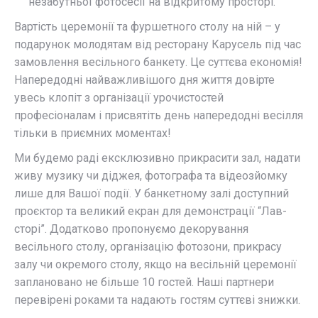
незабутньої фотосесії на відкритому просторі.
Вартість церемонії та фуршетного столу на ній – у
подарунок молодятам від ресторану Карусель під час
замовлення весільного банкету. Це суттєва економія!
Напередодні найважливішого дня життя довірте
увесь клопіт з організації урочистостей
професіоналам і присвятіть день напередодні весілля
тільки в приємних моментах!
Ми будемо раді ексклюзивно прикрасити зал, надати
живу музику чи діджея, фотографа та відеозйомку
лише для Вашої події. У банкетному залі доступний
проєктор та великий екран для демонстрації “Лав-
сторі”. Додатково пропонуємо декорування
весільного столу, організацію фотозони, прикрасу
залу чи окремого столу, якщо на весільній церемонії
заплановано не більше 10 гостей. Наші партнери
перевірені роками та надають гостям суттєві знижки.