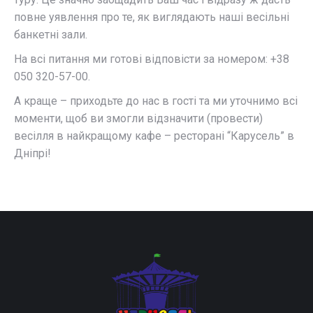
повне уявлення про те, як виглядають наші весільні
банкетні зали.
На всі питання ми готові відповісти за номером: +38
050 320-57-00.
А краще – приходьте до нас в гості та ми уточнимо всі
моменти, щоб ви змогли відзначити (провести)
весілля в найкращому кафе – ресторані “Карусель” в
Дніпрі!