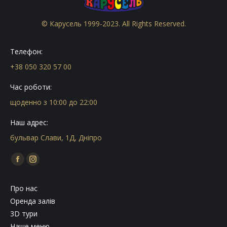
© Карусель 1999-2023. All Rights Reserved.
Телефон:
+38 050 320 57 00
Час роботи:
щоденно з 10:00 до 22:00
Наш адрес:
бульвар Слави, 1Д, Дніпро
Find us on:
Facebook
Instagram
page
page
Про нас
opens
opens
Оренда залів
in
in
3D тури
new
new
Наше меню