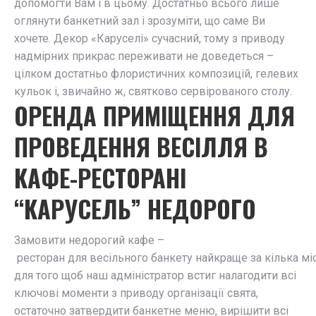
допомогти Вам і в цьому. Достатньо всього лише
оглянути банкетний зал і зрозуміти, що саме Ви
хочете. Декор «Каруселі» сучасний, тому з приводу
надмірних прикрас переживати не доведеться –
цілком достатньо флористичних композицій, гелевих
кульок і, звичайно ж, святково сервірованого столу.
ОРЕНДА ПРИМІЩЕННЯ ДЛЯ
ПРОВЕДЕННЯ ВЕСІЛЛЯ В
КАФЕ-РЕСТОРАНІ
“КАРУСЕЛЬ” НЕДОРОГО
Замовити
недорогий
кафе
–
ресторан
для
весільного
банкету
найкраще
за
кілька
мі
для того щоб наш адміністратор встиг налагодити всі
ключові моменти з приводу організації свята,
остаточно затвердити банкетне меню, вирішити всі