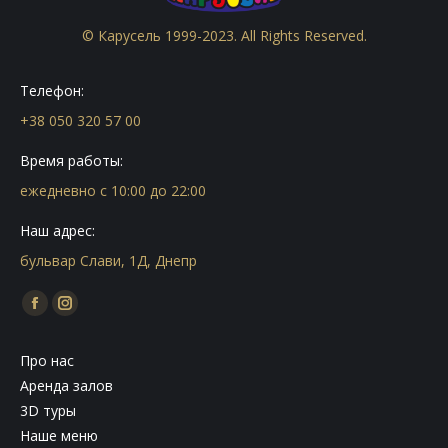
© Карусель 1999-2023. All Rights Reserved.
Телефон:
+38 050 320 57 00
Время работы:
ежедневно с 10:00 до 22:00
Наш адрес:
бульвар Слави, 1Д, Днепр
Find us on:
Facebook
Instagram
page
page
Про нас
opens
opens
Аренда залов
in
in
3D туры
new
new
Наше меню
window
window