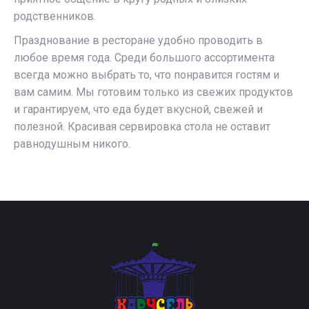
родственников.
Празднование в ресторане удобно проводить в
любое время года. Среди большого ассортимента
всегда можно выбрать то, что понравится гостям и
вам самим. Мы готовим только из свежих продуктов
и гарантируем, что еда будет вкусной, свежей и
полезной. Красивая сервировка стола не оставит
равнодушным никого.