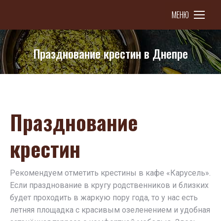
МЕНЮ
Празднование крестин в Днепре
You are here:
Празднование
крестин
Рекомендуем отметить крестины в кафе «Карусель».
Если празднование в кругу родственников и близких
будет проходить в жаркую пору года, то у нас есть
летняя площадка с красивым озеленением и удобная