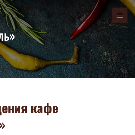
ль»
ения кафе
»