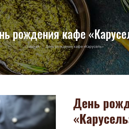
нь рождения кафе «Карусе
You are here:
Главная
День рождения кафе «Карусель»
День рожд
«Карусель