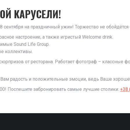
ОЙ КАРУСЕЛИ!
8 сентября на праздничный ужин! Торжество не обойдётся 
асное настроение, а также игристый Welcome drink.
мые Sоund Life Group.
ые коллективы.
сюрпризов от ресторана. Работает фотограф – классные ф
 Вам радость и положительные эмоции, ведь Ваше хороше
9:00! Поспешите забронировать самые лучшие столики:
+38 