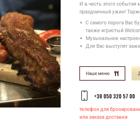
И в честь этого события
праздничный ужин! Торже
С самого порога Вас б
также игристый Welcom
Музыкальное настроен
Для Вас выступят заж
Наше меню
+38 050 320 57 00
телефон для бронировани
или заказа доставки