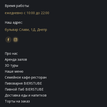
Время работы:
ежедневно с 10:00 до 22:00
Наш адрес:
бульвар Слави, 1Д, Днепр
Find us on:
Facebook
Instagram
page
page
Про нас
opens
opens
Аренда залов
in
in
3D туры
new
new
Наше меню
window
window
Семейное кафе-ресторан
Пивоварня BIERSTUBE
Пивной Паб BIERSTUBE
Доставка еды и напитков
Торты на заказ