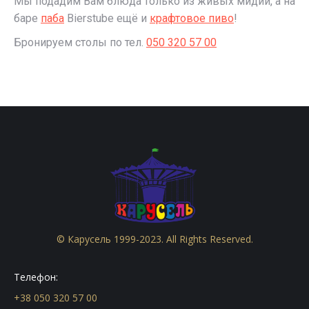
Мы подадим Вам блюда только из живых мидий, а на
баре
паба
Bierstube ещё и
крафтовое пиво
!
Бронируем столы по тел.
050 320 57 00
© Карусель 1999-2023. All Rights Reserved.
Телефон:
+38 050 320 57 00