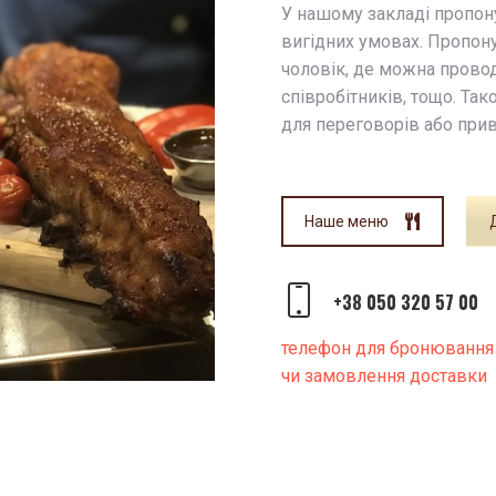
У нашому закладі пропону
вигідних умовах. Пропону
чоловік, де можна провод
співробітників, тощо. Та
для переговорів або прива
Наше меню
+38 050 320 57 00
телефон для бронювання
чи замовлення доставки