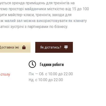
ється оренда приміщень для тренінгів на
ємо просторі майданчики місткістю від 15 до 100
ити майстер-класи, тренінги, заходи для
кож малий зал можна використовувати як кімнату
тної зустрічі з партнерами по бізнесу.
Доставка їжі
Як дістатись?
Години роботи
Пн. — Сб. с 10.00 до 22.00
 столу
Нд. с 10.00 до 22.00