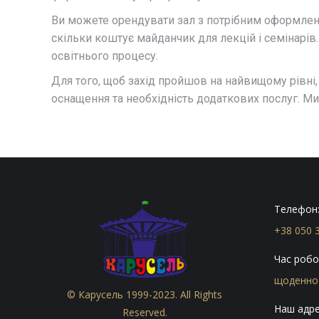
Ви можете орендувати зал з потрібним оформлення
скільки коштує майданчик для лекцій і семінарів.
освітнього процесу.
Для того, щоб захід пройшов на найвищому рівні,
оснащення та необхідність додаткових послуг. М
Телефон
+38 050 
Час робо
щоденно 
© Карусель 1999-2023. All Rights
Наш адре
Reserved.