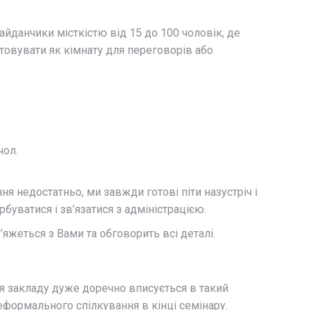
йданчики місткістю від 15 до 100 чоловік, де
товувати як кімнату для переговорів або
чол.
ня недостатньо, ми завжди готові піти назустріч і
буватися і зв’язатися з адміністрацією.
’яжеться з Вами та обговорить всі деталі.
ня закладу дуже доречно вписується в такий
еформального спілкування в кінці семінару.