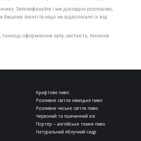
анчику. Зателефонуйте і ми докладно розповімо,
 Вашому івенті та ніщо не відволікало їх від
 тонкощі оформлення залу, місткість, технічне
.
Крафтове пиво
Розливне світле німецьке пиво
Розливне чеське світле пиво
Червоний та пшеничний елі
Портер – англійське темне пиво
Натуральний яблучний сидр