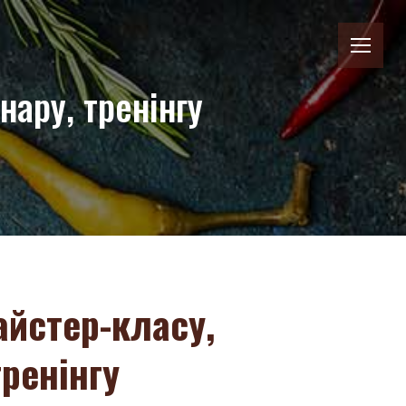
ару, тренінгу
айстер-класу,
тренінгу