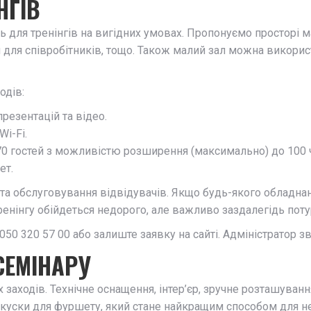
НГІВ
для тренінгів на вигідних умовах. Пропонуємо просторі ма
 для співробітників, тощо. Також малий зал можна викорис
одів:
резентацій та відео.
Wi-Fi.
 70 гостей з можливістю розширення (максимально) до 100 
ет.
а та обслуговування відвідувачів. Якщо будь-якого обладнан
енінгу обійдеться недорого, але важливо заздалегідь потур
0 320 57 00 або залиште заявку на сайті. Адміністратор зв
СЕМІНАРУ
 заходів. Технічне оснащення, інтер’єр, зручне розташуван
закуски для фуршету, який стане найкращим способом для н