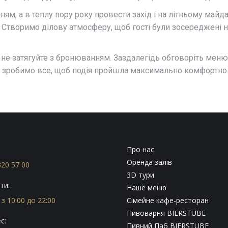
м, а в теплу пору року провести захід і на літньому майд
 Створимо ділову атмосферу, щоб гості були зосереджені на
 не затягуйте з бронюванням. Заздалегідь обговоріть меню,
и зробимо все, щоб подія пройшла максимально комфортно
:
Про нас
Оренда залів
320 57 00
3D тури
ти:
Наше меню
з 10:00 до 22:00
Сімейне кафе-ресторан
Пивоварня BIERSTUBE
с:
Пивний Паб BIERSTUBE